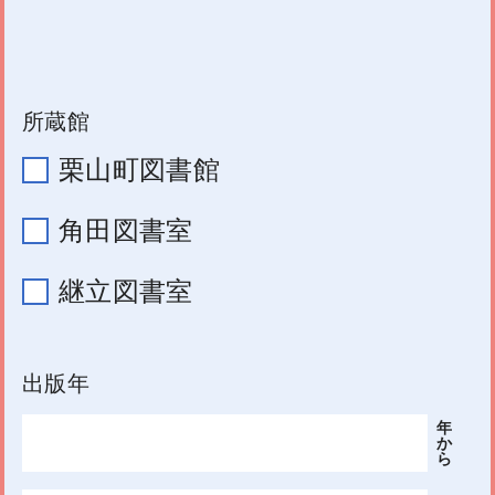
所蔵館
栗山町図書館
角田図書室
継立図書室
出版年
年
か
ら