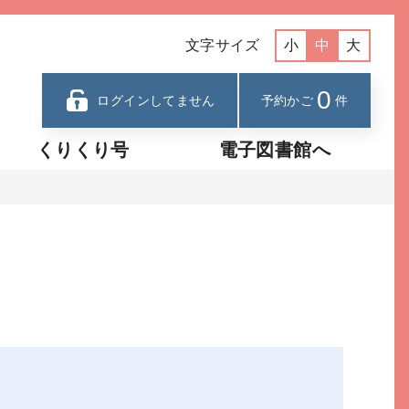
文字サイズ
小
中
大
0
ログインしてません
予約かご
件
くりくり号
電子図書館へ