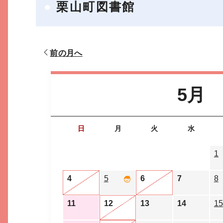
栗山町図書館
前の月へ
5月
日
月
火
水
1
4
5
6
7
8
11
12
13
14
15