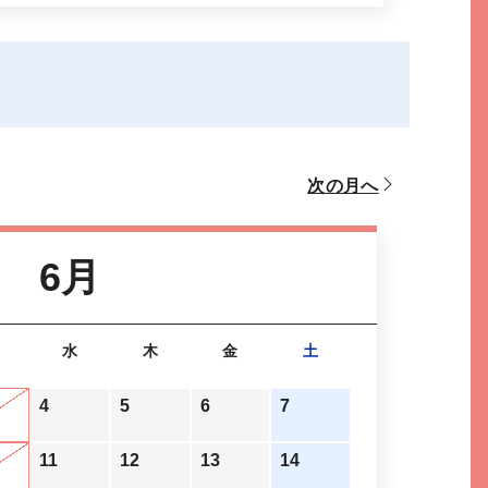
次の月へ
6月
水
木
金
土
4
5
6
7
11
12
13
14