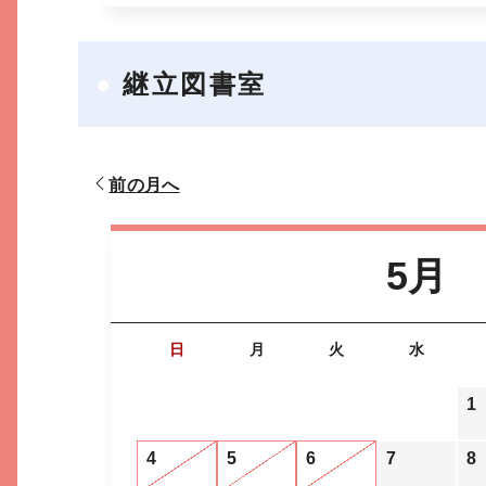
継立図書室
前の月へ
5月
日
月
火
水
1
4
5
6
7
8