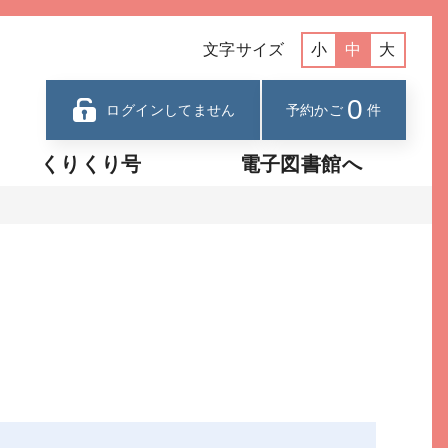
文字サイズ
小
中
大
0
ログインしてません
予約かご
件
くりくり号
電子図書館へ