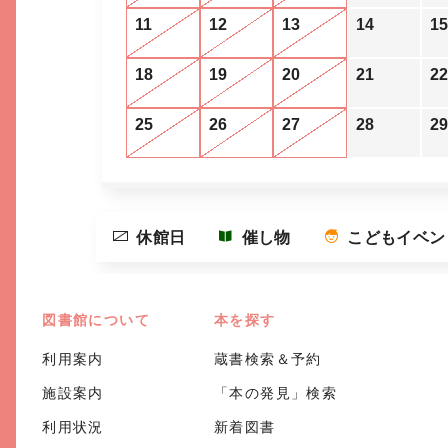
11
12
13
14
15
18
19
20
21
22
25
26
27
28
29
休館日
催し物
こどもイベン
図書館について
本を探す
利用案内
蔵書検索＆予約
施設案内
「本の発見」検索
利用状況
新着図書